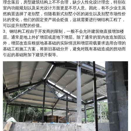
理念落后，房型建筑结构上不不合理，缺少人性化设计理念，特别在
室内功能规划以及采光设计方面更是不尽人意。因此，有不少业主虽
然购置选择了老别墅，但随着新式别墅小区的诞生以及别墅市场性价
比的变化，他们的固定资产就会贬值，这就需要进行
钢结构工程
了，
可以提升别墅的价值。
3、
钢结构工程
由于开发商的限制，一般不会允许建筑物直接增加楼
层。通常是地上外扩增层或是地下增层。除了通常的室内改造加固以
外，增层改造应根据地基基础的实际情况和增层荷载要求选用合理的
基础工程施工方案，将新旧基础分开，避免对既有基础造成的扰动而
引起的基础附加下建筑开裂等。